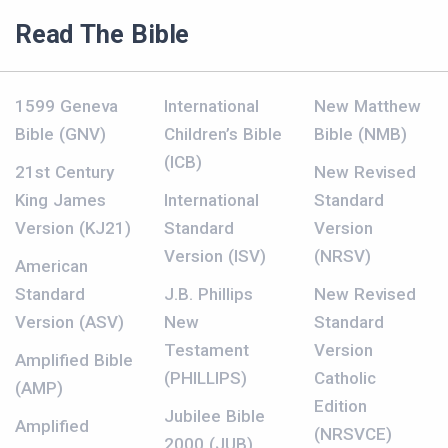
Read The Bible
1599 Geneva
International
New Matthew
Bible (GNV)
Children’s Bible
Bible (NMB)
(ICB)
21st Century
New Revised
King James
International
Standard
Version (KJ21)
Standard
Version
Version (ISV)
(NRSV)
American
Standard
J.B. Phillips
New Revised
Version (ASV)
New
Standard
Testament
Version
Amplified Bible
(PHILLIPS)
Catholic
(AMP)
Edition
Jubilee Bible
Amplified
(NRSVCE)
2000 (JUB)