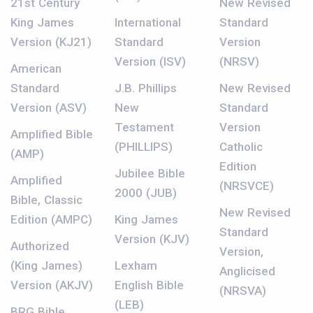
21st Century
New Revised
King James
International
Standard
Version (KJ21)
Standard
Version
Version (ISV)
(NRSV)
American
Standard
J.B. Phillips
New Revised
Version (ASV)
New
Standard
Testament
Version
Amplified Bible
(PHILLIPS)
Catholic
(AMP)
Edition
Jubilee Bible
Amplified
(NRSVCE)
2000 (JUB)
Bible, Classic
New Revised
Edition (AMPC)
King James
Standard
Version (KJV)
Authorized
Version,
(King James)
Lexham
Anglicised
Version (AKJV)
English Bible
(NRSVA)
(LEB)
BRG Bible