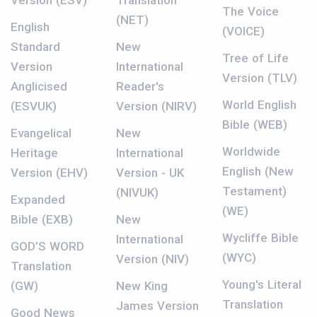
Version (ESV)
Translation
The Voice
(NET)
English
(VOICE)
Standard
New
Tree of Life
Version
International
Version (TLV)
Anglicised
Reader's
World English
(ESVUK)
Version (NIRV)
Bible (WEB)
Evangelical
New
Worldwide
Heritage
International
English (New
Version (EHV)
Version - UK
Testament)
(NIVUK)
Expanded
(WE)
Bible (EXB)
New
Wycliffe Bible
International
GOD’S WORD
(WYC)
Version (NIV)
Translation
Young's Literal
(GW)
New King
Translation
James Version
Good News