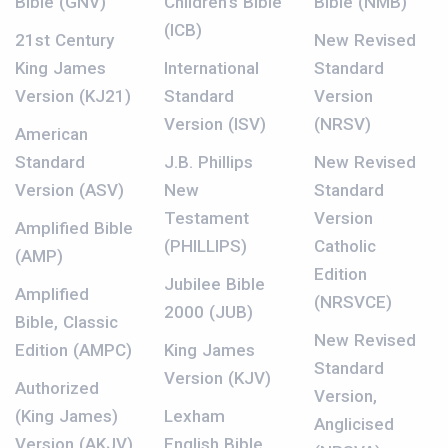
Bible (GNV)
Children’s Bible
Bible (NMB)
(ICB)
21st Century
New Revised
King James
International
Standard
Version (KJ21)
Standard
Version
Version (ISV)
(NRSV)
American
Standard
J.B. Phillips
New Revised
Version (ASV)
New
Standard
Testament
Version
Amplified Bible
(PHILLIPS)
Catholic
(AMP)
Edition
Jubilee Bible
Amplified
(NRSVCE)
2000 (JUB)
Bible, Classic
New Revised
Edition (AMPC)
King James
Standard
Version (KJV)
Authorized
Version,
(King James)
Lexham
Anglicised
Version (AKJV)
English Bible