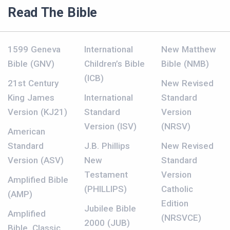
Read The Bible
1599 Geneva
International
New Matthew
Bible (GNV)
Children’s Bible
Bible (NMB)
(ICB)
21st Century
New Revised
King James
International
Standard
Version (KJ21)
Standard
Version
Version (ISV)
(NRSV)
American
Standard
J.B. Phillips
New Revised
Version (ASV)
New
Standard
Testament
Version
Amplified Bible
(PHILLIPS)
Catholic
(AMP)
Edition
Jubilee Bible
Amplified
(NRSVCE)
2000 (JUB)
Bible, Classic