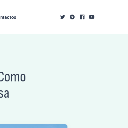
ntactos
 Como
sa