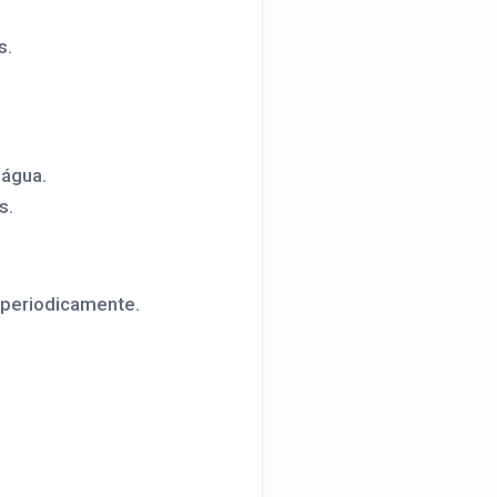
s.
 água.
s.
m periodicamente.