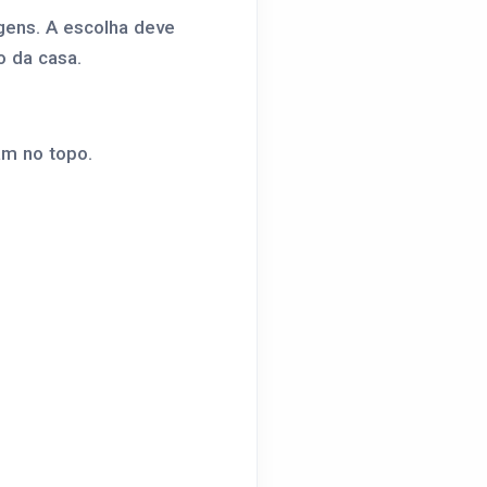
gens. A escolha deve
o da casa.
am no topo.