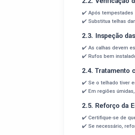
2.2. Verificação 
✔️ Após tempestades ou
✔️ Substitua telhas da
2.3. Inspeção da
✔️ As calhas devem es
✔️ Rufos bem instalad
2.4. Tratamento 
✔️ Se o telhado tiver 
✔️ Em regiões úmidas,
2.5. Reforço da E
✔️ Certifique-se de qu
✔️ Se necessário, refo