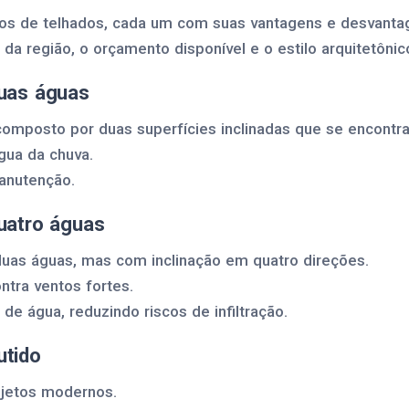
pos de telhados, cada um com suas vantagens e desvanta
 da região, o orçamento disponível e o estilo arquitetônic
duas águas
 composto por duas superfícies inclinadas que se encontr
gua da chuva.
manutenção.
quatro águas
uas águas, mas com inclinação em quatro direções.
ontra ventos fortes.
e água, reduzindo riscos de infiltração.
utido
ojetos modernos.