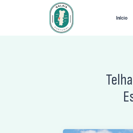
Início
Telh
E