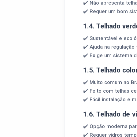
✔️ Não apresenta telh
✔️ Requer um bom sist
1.4. Telhado verd
✔️ Sustentável e ecoló
✔️ Ajuda na regulação 
✔️ Exige um sistema d
1.5. Telhado colon
✔️ Muito comum no Bra
✔️ Feito com telhas c
✔️ Fácil instalação e 
1.6. Telhado de v
✔️ Opção moderna para
✔️ Requer vidros temp