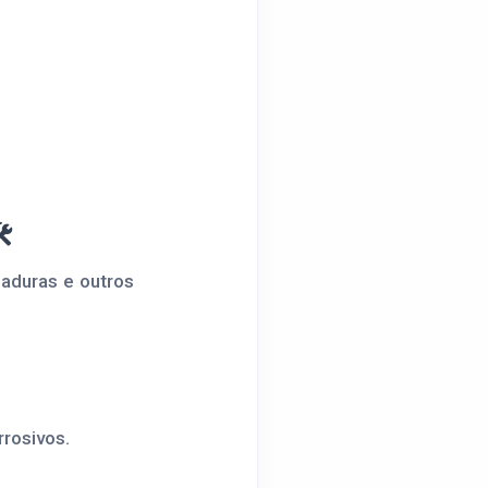
️
haduras e outros
rosivos.