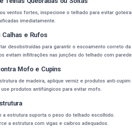
de Telhas Quebradas ou Soltas
 ventos fortes, inspecione o telhado para evitar goteira
nificadas imediatamente.
s Calhas e Rufos
tar desobstruídas para garantir o escoamento correto da
os evitam infiltrações nas junções do telhado com parede
contra Mofo e Cupins
estrutura de madeira, aplique verniz e produtos anti-cupi
 use produtos antifúngicos para evitar mofo.
strutura
e a estrutura suporta o peso do telhado escolhido.
rce a estrutura com vigas e caibros adequados.