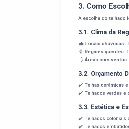
3. Como Escolh
A escolha do telhado i
3.1. Clima da Reg
🌧️
Locais chuvosos
: 
🌞
Regiões quentes
: 
💨
Áreas com ventos 
3.2. Orçamento D
✔️ Telhas cerâmicas e 
✔️ Telhados verdes e 
3.3. Estética e Es
✔️ Telhados coloniais
✔️ Telhados embutidos