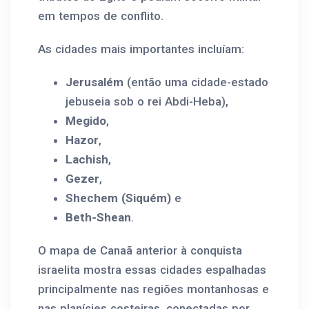
em tempos de conflito.
As cidades mais importantes incluíam:
Jerusalém
(então uma cidade-estado
jebuseia sob o rei Abdi-Heba),
Megido
,
Hazor
,
Lachish
,
Gezer
,
Shechem (Siquém)
e
Beth-Shean
.
O mapa de Canaã anterior à conquista
israelita mostra essas cidades espalhadas
principalmente nas regiões montanhosas e
nas planícies costeiras, conectadas por