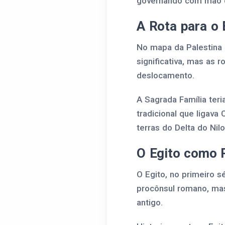
governando com mão dur
A Rota para o 
No mapa da Palestina e
significativa, mas as r
deslocamento.
A Sagrada Família teri
tradicional que ligava
terras do Delta do Nil
O Egito como 
O Egito, no primeiro s
procônsul romano, mas
antigo.