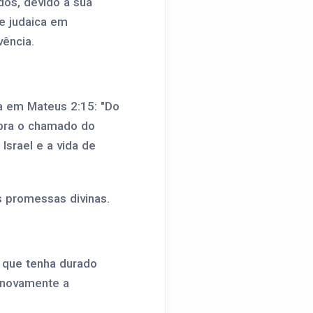
dos, devido à sua
e judaica em
vência.
a em Mateus 2:15: "Do
mbra o chamado do
Israel e a vida de
s promessas divinas.
e que tenha durado
u novamente a