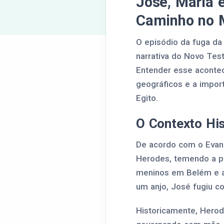
José, Maria e
Caminho no 
O episódio da fuga da
narrativa do Novo Tes
Entender esse acontec
geográficos e a import
Egito.
O Contexto Hi
De acordo com o Evang
Herodes, temendo a pe
meninos em Belém e a
um anjo, José fugiu c
Historicamente, Herod