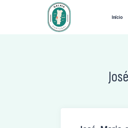
Início
José