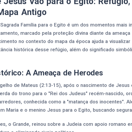
 Jesus Vão para o Egito: Refúgio, 
Mapa Antigo
 Sagrada Família para o Egito é um dos momentos mais i
tamento, marcado pela proteção divina diante da ameaça 
imento no contexto do mapa da época ajuda a visualizar a
ância histórica desse refúgio, além do significado simbó
stórico: A Ameaça de Herodes
elho de Mateus (2:13-15), após o nascimento de Jesus 
rda do trono para o "Rei dos Judeus" recém-nascido, o
rredores, conhecida como a "matança dos inocentes". Al
om Maria e o menino Jesus para o Egito, buscando segura
es, o Grande, reinou sobre a Judeia com apoio romano ent