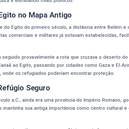
a e eliminando rivais políticos.
Egito no Mapa Antigo
 do Egito do primeiro século, a distância entre Belém e 
otas comerciais e militares já estavam estabelecidas, faci
a seguido provavelmente a rota que cruzava o deserto do S
 Canaã ao Egito, passando por cidades como Gaza e El-Ari
o, onde os refugiados poderiam encontrar proteção.
Refúgio Seguro
éculo a.C., ainda era uma província do Império Romano, g
 mantinha sua antiga importância como centro cultural