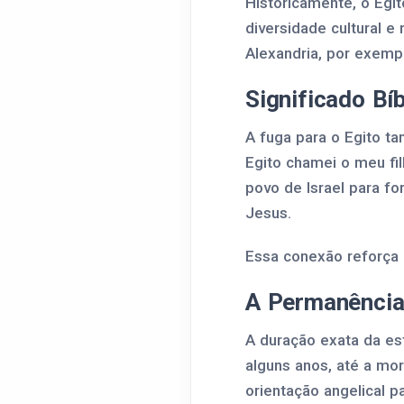
Historicamente, o Egi
diversidade cultural 
Alexandria, por exempl
Significado Bí
A fuga para o Egito t
Egito chamei o meu fi
povo de Israel para fo
Jesus.
Essa conexão reforça 
A Permanência 
A duração exata da es
alguns anos, até a mo
orientação angelical pa