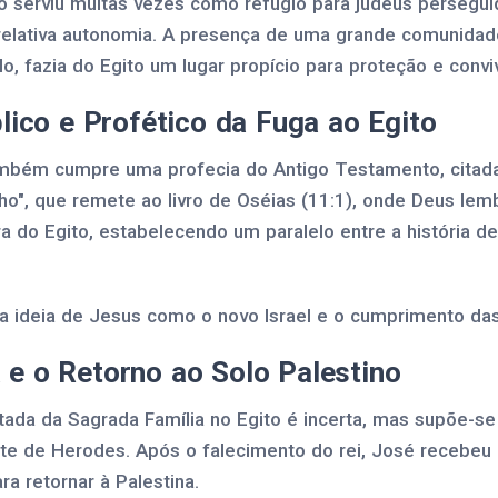
to serviu muitas vezes como refúgio para judeus persegui
e relativa autonomia. A presença de uma grande comunidad
o, fazia do Egito um lugar propício para proteção e convi
blico e Profético da Fuga ao Egito
ambém cumpre uma profecia do Antigo Testamento, citad
lho", que remete ao livro de Oséias (11:1), onde Deus le
ra do Egito, estabelecendo um paralelo entre a história de 
a ideia de Jesus como o novo Israel e o cumprimento da
e o Retorno ao Solo Palestino
tada da Sagrada Família no Egito é incerta, mas supõe-s
rte de Herodes. Após o falecimento do rei, José recebe
ra retornar à Palestina.