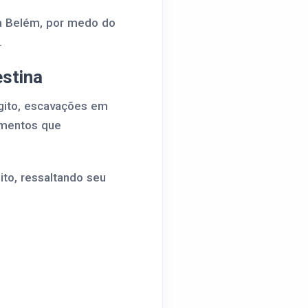
ra Belém, por medo do
.
estina
gito, escavações em
tamentos que
ito, ressaltando seu