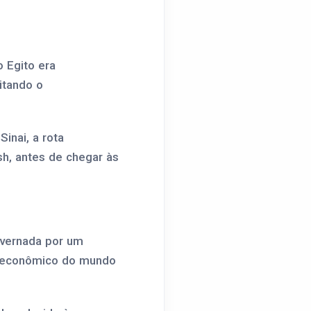
o Egito era
litando o
inai, a rota
sh, antes de chegar às
overnada por um
 e econômico do mundo