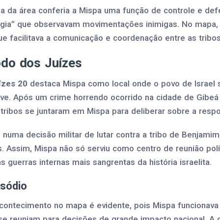
a da área conferia a Mispa uma função de controle e defe
 vigia” que observavam movimentações inimigas. No mapa
e facilitava a comunicação e coordenação entre as tribos 
odo dos Juízes
ízes 20
destaca Mispa como local onde o povo de Israel se
ave. Após um crime horrendo ocorrido na cidade de Gibeá 
tribos se juntaram em Mispa para deliberar sobre a respo
 numa decisão militar de lutar contra a tribo de Benjamim
s. Assim, Mispa não só serviu como centro de reunião po
guerras internas mais sangrentas da história israelita.
isódio
acontecimento no mapa é evidente, pois Mispa funcionav
 se reuniam para decisões de grande impacto nacional. A