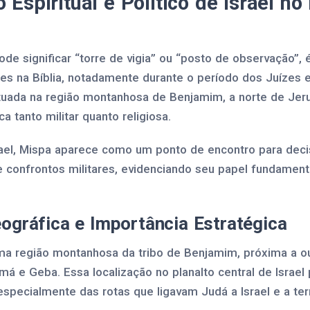
 Espiritual e Político de Israel no
ode significar “torre de vigia” ou “posto de observação”,
s na Bíblia, notadamente durante o período dos Juízes e 
Situada na região montanhosa de Benjamim, a norte de Jer
a tanto militar quanto religiosa.
ael, Mispa aparece como um ponto de encontro para deci
 e confrontos militares, evidenciando seu papel fundamen
ográfica e Importância Estratégica
ma região montanhosa da tribo de Benjamim, próxima a o
má e Geba. Essa localização no planalto central de Israel 
specialmente das rotas que ligavam Judá a Israel e a territ