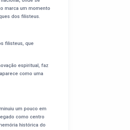
nacional, onde se
ento marca um momento
ues dos filisteus.
 filisteus, que
ovação espiritual, faz
la aparece como uma
iminuiu um pouco em
legado como centro
memória histórica do