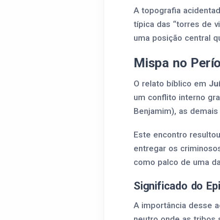
A topografia acidentad
típica das “torres de
uma posição central qu
Mispa no Perí
O relato bíblico em
Ju
um conflito interno gr
Benjamim), as demais 
Este encontro resultou
entregar os criminoso
como palco de uma das 
Significado do Ep
A importância desse 
neutro onde as tribos