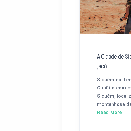
A Cidade de S
Jacó
Siquém no Te
Conflito com o
Siquém, locali
montanhosa de 
Read More