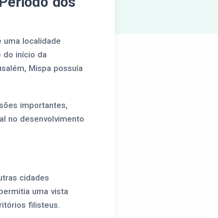
 Período dos
 é uma localidade
do início da
usalém, Mispa possuía
sões importantes,
tal no desenvolvimento
utras cidades
permitia uma vista
órios filisteus.