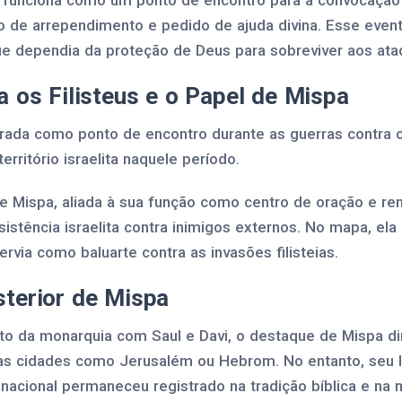
 funciona como um ponto de encontro para a convocação 
to de arrependimento e pedido de ajuda divina. Esse ev
que dependia da proteção de Deus para sobreviver aos ataq
a os Filisteus e o Papel de Mispa
da como ponto de encontro durante as guerras contra os
rritório israelita naquele período.
de Mispa, aliada à sua função como centro de oração e ren
sistência israelita contra inimigos externos. No mapa, e
ervia como baluarte contra as invasões filisteias.
terior de Mispa
to da monarquia com Saul e Davi, o destaque de Mispa d
s cidades como Jerusalém ou Hebrom. No entanto, seu 
 nacional permaneceu registrado na tradição bíblica e na 