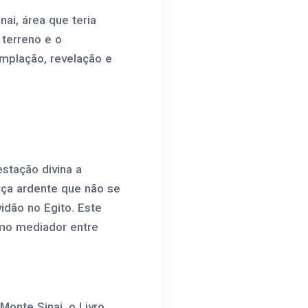
ai, área que teria
 terreno e o
mplação, revelação e
stação divina a
rça ardente que não se
idão no Egito. Este
omo mediador entre
onte Sinai, o Livro