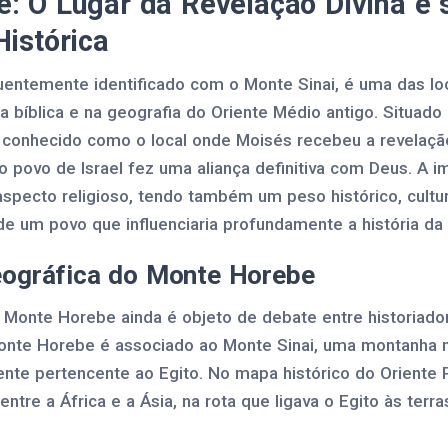
: O Lugar da Revelação Divina e 
Histórica
entemente identificado com o Monte Sinai, é uma das lo
ria bíblica e na geografia do Oriente Médio antigo. Situado
 conhecido como o local onde Moisés recebeu a revelaç
povo de Israel fez uma aliança definitiva com Deus. A i
pecto religioso, tendo também um peso histórico, cultura
e um povo que influenciaria profundamente a história da
eográfica do Monte Horebe
o Monte Horebe ainda é objeto de debate entre historiado
onte Horebe é associado ao Monte Sinai, uma montanha n
lmente pertencente ao Egito. No mapa histórico do Orient
entre a África e a Ásia, na rota que ligava o Egito às terr