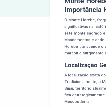
Monte Horebe
Importância 
O Monte Horebe, frequ
significativas na histó
este monte sagrado é
Mandamentos e onde o 
Horebe transcende o as
marcou o surgimento d
Localização G
A localização exata d
Tradicionalmente, o M
Sinai, território atua
fica estrategicamente 
Mesopotâmia.