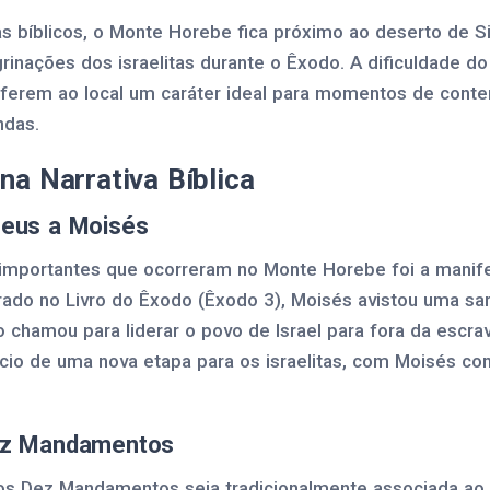
 bíblicos, o Monte Horebe fica próximo ao deserto de Sin
rinações dos israelitas durante o Êxodo. A dificuldade do
nferem ao local um caráter ideal para momentos de conte
ndas.
a Narrativa Bíblica
Deus a Moisés
mportantes que ocorreram no Monte Horebe foi a manife
ado no Livro do Êxodo (Êxodo 3), Moisés avistou uma sa
chamou para liderar o povo de Israel para fora da escrav
io de uma nova etapa para os israelitas, com Moisés c
ez Mandamentos
os Dez Mandamentos seja tradicionalmente associada ao M