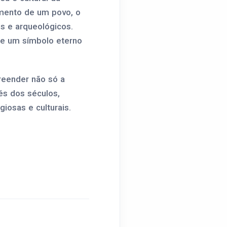
imento de um povo, o
os e arqueológicos.
ele um símbolo eterno
reender não só a
és dos séculos,
iosas e culturais.