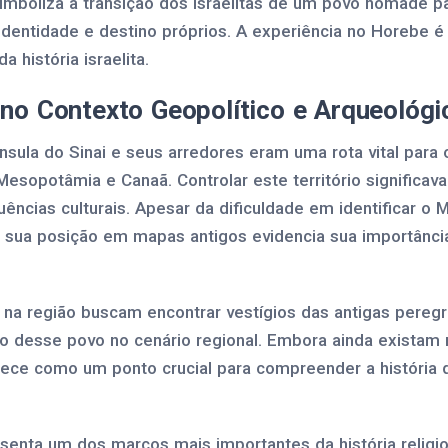
imboliza a transição dos israelitas de um povo nômade 
 identidade e destino próprios. A experiência no Horebe é
 história israelita.
no Contexto Geopolítico e Arqueológi
nsula do Sinai e seus arredores eram uma rota vital para
Mesopotâmia e Canaã. Controlar este território significav
luências culturais. Apesar da dificuldade em identificar 
, sua posição em mapas antigos evidencia sua importância
na região buscam encontrar vestígios das antigas peregri
o desse povo no cenário regional. Embora ainda existam 
e como um ponto crucial para compreender a história da
enta um dos marcos mais importantes da história religios