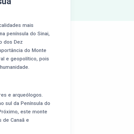
sua
calidades mais
 na península do Sinai,
ão dos Dez
mportância do Monte
l e geopolítico, pois
 humanidade.
res e arqueólogos.
o sul da Península do
e Próximo, este monte
as de Canaã e