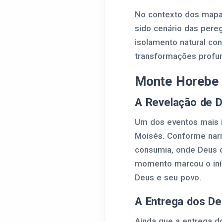
No contexto dos mapas
sido cenário das pereg
isolamento natural co
transformações profu
Monte Horebe n
A Revelação de 
Um dos eventos mais i
Moisés. Conforme narr
consumia, onde Deus o 
momento marcou o iníc
Deus e seu povo.
A Entrega dos D
Ainda que a entrega d