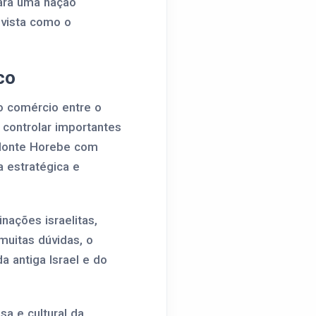
para uma nação
 vista como o
co
 o comércio entre o
a controlar importantes
o Monte Horebe com
 estratégica e
nações israelitas,
muitas dúvidas, o
 antiga Israel e do
a e cultural da