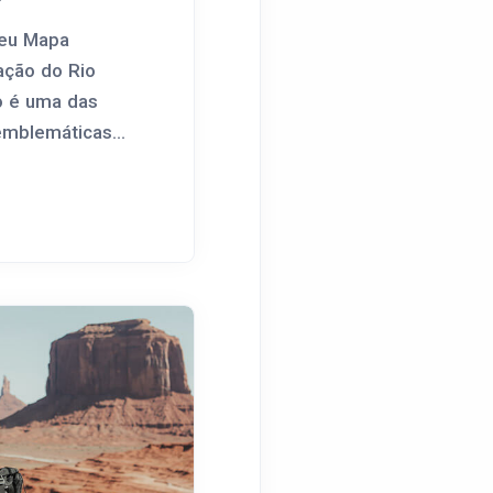
seu Mapa
zação do Rio
to é uma das
emblemáticas...