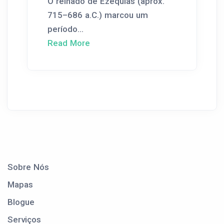
O reinado de Ezequias (aprox.
715–686 a.C.) marcou um
período...
Read More
Sobre Nós
Mapas
Blogue
Serviços