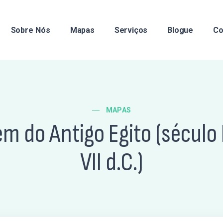
Sobre Nós
Mapas
Serviços
Blogue
Co
MAPAS
m do Antigo Egito (século II
VII d.C.)