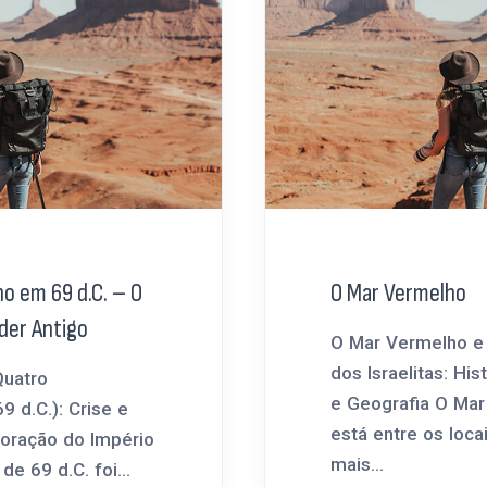
o em 69 d.C. – O
O Mar Vermelho
der Antigo
O Mar Vermelho e 
dos Israelitas: His
Quatro
e Geografia O Ma
9 d.C.): Crise e
está entre os loca
Coração do Império
mais...
e 69 d.C. foi...