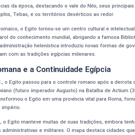
pcias da época, destacando o vale do Nilo, seus principai
is, Tebas, e os territórios desérticos ao redor.
omaico, o Egito tornou-se um centro cultural e intelectua
ol do conhecimento mundial, abrigando a famosa Bibliot
administração helenística introduziu novas formas de gov
ram com as tradições egípcias milenares.
omana e a Continuidade Egípcia
.C., o Egito passou para o controle romano após a derrota 
viano (futuro imperador Augusto) na Batalha de Actium (3
ransformou o Egito em uma província vital para Roma, for
 império.
 o Egito manteve muitas de suas tradições, embora tenha
 administrativas e militares. O mapa destaca cidades q