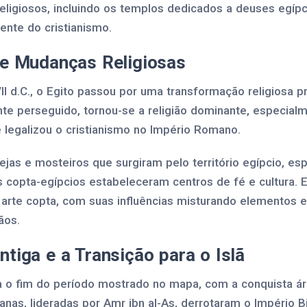
religiosos, incluindo os templos dedicados a deuses egíp
cente do cristianismo.
 e Mudanças Religiosas
 VII d.C., o Egito passou por uma transformação religiosa p
ente perseguido, tornou-se a religião dominante, especial
 legalizou o cristianismo no Império Romano.
jas e mosteiros que surgiram pelo território egípcio, es
 copta-egípcios estabeleceram centros de fé e cultura.
 arte copta, com suas influências misturando elementos e
ãos.
ntiga e a Transição para o Islã
ca o fim do período mostrado no mapa, com a conquista á
nas, lideradas por Amr ibn al-As, derrotaram o Império Bi