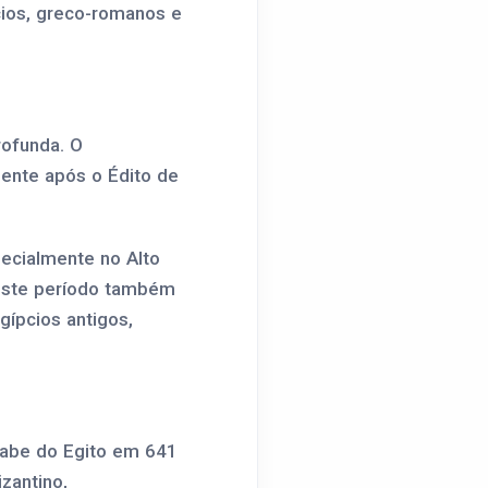
cios, greco-romanos e
rofunda. O
mente após o Édito de
pecialmente no Alto
 Este período também
gípcios antigos,
rabe do Egito em 641
zantino,