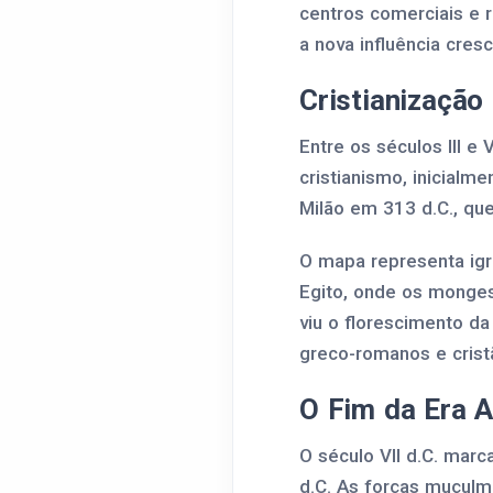
centros comerciais e 
a nova influência cres
Cristianização
Entre os séculos III e
cristianismo, inicialm
Milão em 313 d.C., que
O mapa representa igre
Egito, onde os monges
viu o florescimento da
greco-romanos e crist
O Fim da Era A
O século VII d.C. mar
d.C. As forças muçulma