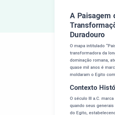
A Paisagem do
Transformaçõ
Duradouro
O mapa intitulado “Pais
transformadora da lon
dominação romana, até 
quase mil anos é marca
moldaram o Egito co
Contexto Hist
O século III a.C. marca
quando seus generais 
do Egito, estabelecen