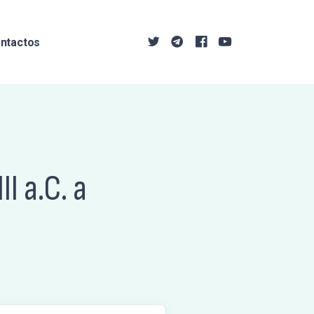
ntactos
I a.C. a